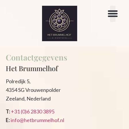
DAS FERIENHAU
JETZT BUCHEN
Contactgegevens
Het Brummelhof
Polredijk 5,
4354 SG Vrouwenpolder
Zeeland, Nederland
T:
+31 (0)6 2830 3895
E:
info@hetbrummelhof.nl