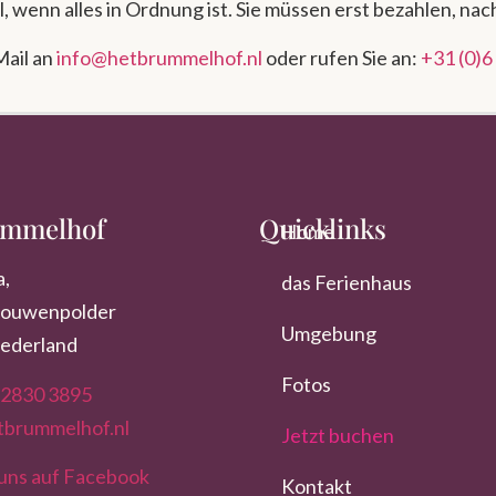
 wenn alles in Ordnung ist. Sie müssen erst bezahlen, na
Mail an
info@hetbrummelhof.nl
oder rufen Sie an:
+31 (0)6
ummelhof
Quicklinks
Home
a,
das Ferienhaus
rouwenpolder
Umgebung
Nederland
Fotos
 2830 3895
tbrummelhof.nl
Jetzt buchen
 uns auf Facebook
Kontakt