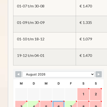
01-07 t/m 30-08
€ 1.470
01-09 t/m 30-09
€ 1.335
01-10 t/m 18-12
€ 1.079
19-12 t/m 04-01
€ 1.470
Skip Booking Form
M
D
M
D
F
S
S
1
2
3
4
5
6
7
8
9